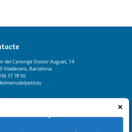
ntacte
er del Canonge Doctor Auguet, 14
0 Viladecans, Barcelona
936 37 78 50
@elmenudelpetit.es