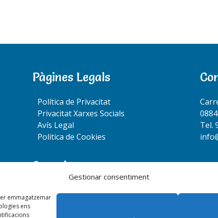
Pàgines Legals
Co
Política de Privacitat
Carr
Privacitat Xarxes Socials
0884
Avís Legal
Tel. 
Politica de Cookies
info
Segueix-nos:
Gestionar consentiment
es per emmagatzemar
nologies ens
ificacions