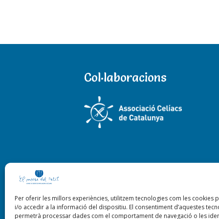
Col·laboracions
Per oferir les millors experiències, utilitzem tecnologies com les cooki
i/o accedir a la informació del dispositiu. El consentiment d’aquestes tec
permetrà processar dades com el comportament de navegació o les ident