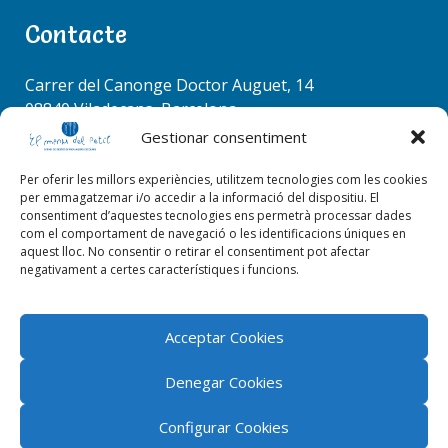
Com inscriure's per primera vegada?
Contacte
Haig de fer la inscripció cada curs?
Carrer del Canonge Doctor Auguet, 14
08840 Viladecans, Barcelona
Què passa si no recordo el menu nom
d'usuari?
Tel. 936 37 78 50
Gestionar consentiment
info@elmenudelpetit.es
Com puc recuperar la meva contrasenya
Per oferir les millors experiències, utilitzem tecnologies com les cookies
oblidada?
per emmagatzemar i/o accedir a la informació del dispositiu. El
consentiment d’aquestes tecnologies ens permetrà processar dades
Amb qui he de contactar si segueixo tenint
com el comportament de navegació o les identificacions úniques en
problemes amb el meu accès?
aquest lloc. No consentir o retirar el consentiment pot afectar
negativament a certes característiques i funcions.
Acceptar Cookies
Denegar Cookies
Configurar Cookies
El menú del petit 2026 © Tots els drets reservats |