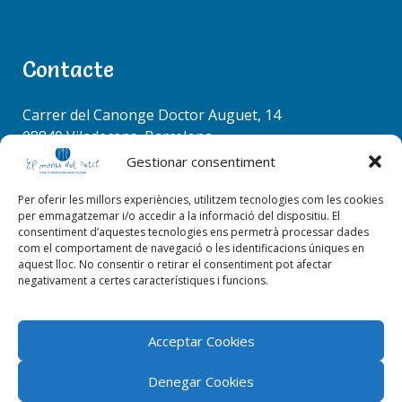
o
S
3r trimestre
n
e
que els
a
Contacte
r
vostres
c
fills/filles
RACÓ COORDINADORS
h
Carrer del Canonge Doctor Auguet, 14
faran a les
f
08840 Viladecans, Barcelona
o
Tel. 936 37 78 50
escoles de
Gestionar consentiment
r
info@elmenudelpetit.es
cuina in situ.
:
Per oferir les millors experiències, utilitzem tecnologies com les cookies
per emmagatzemar i/o accedir a la informació del dispositiu. El
consentiment d’aquestes tecnologies ens permetrà processar dades
com el comportament de navegació o les identificacions úniques en
aquest lloc. No consentir o retirar el consentiment pot afectar
negativament a certes característiques i funcions.
EL RACÓ DE LA CUINA
Acceptar Cookies
Denegar Cookies