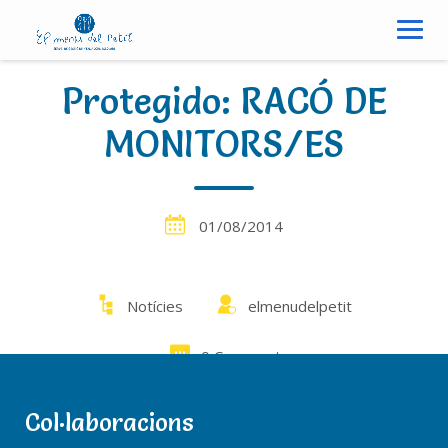
S
k
i
p
Protegido: RACÓ DE
t
o
MONITORS/ES
c
o
n
01/08/2014
t
e
n
t
Notícies
elmenudelpetit
0 Comments
Col·laboracions
Este contenido está protegido por contraseña. Para