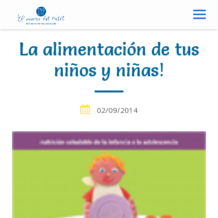
S
k
i
p
La alimentación de tus
t
o
niños y niñas!
c
o
n
02/09/2014
t
e
n
t