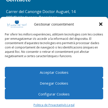
c
RACÓ COORDINADORS
h
Carrer del Canonge Doctor Auguet, 14
f
08840 Viladecans, Barcelona
o
Tel. 936 37 78 50
Gestionar consentiment
r
info@elmenudelpetit.es
:
Per oferir les millors experiències, utilitzem tecnologies com les cookies
per emmagatzemar i/o accedir a la informació del dispositiu. El
consentiment d’aquestes tecnologies ens permetrà processar dades
com el comportament de navegació o les identificacions úniques en
aquest lloc. No consentir o retirar el consentiment pot afectar
negativament a certes característiques i funcions.
EL RACÓ DE LA CUINA
Acceptar Cookies
Denegar Cookies
Configurar Cookies
El menú del petit 2026 © Tots els drets reservats |
ByStudioWeb
Politica de Privacitat
Avís Legal