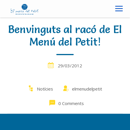
S
k
i
p
Benvinguts al racó de El
t
o
Menú del Petit!
c
o
n
29/03/2012
t
e
n
t
Notícies
elmenudelpetit
0 Comments
Benvinguts i benvingudes al racó del menú del petit.