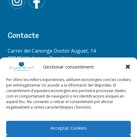
t
i
o
S
n
e
a
Contacte
r
c
RACÓ COORDINADORS
h
Carrer del Canonge Doctor Auguet, 14
f
08840 Viladecans, Barcelona
o
Tel. 936 37 78 50
Gestionar consentiment
r
info@elmenudelpetit.es
:
Per oferir les millors experiències, utilitzem tecnologies com les cookies
per emmagatzemar i/o accedir a la informació del dispositiu. El
consentiment d’aquestes tecnologies ens permetrà processar dades
com el comportament de navegació o les identificacions úniques en
aquest lloc. No consentir o retirar el consentiment pot afectar
negativament a certes característiques i funcions.
EL RACÓ DE LA CUINA
Acceptar Cookies