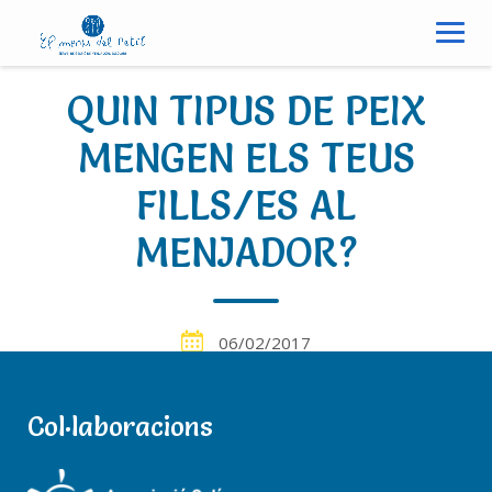
S
k
i
p
QUIN TIPUS DE PEIX
t
o
MENGEN ELS TEUS
c
FILLS/ES AL
o
n
MENJADOR?
t
e
n
t
06/02/2017
Col·laboracions
Notícies
elmenudelpetit
0 Comments