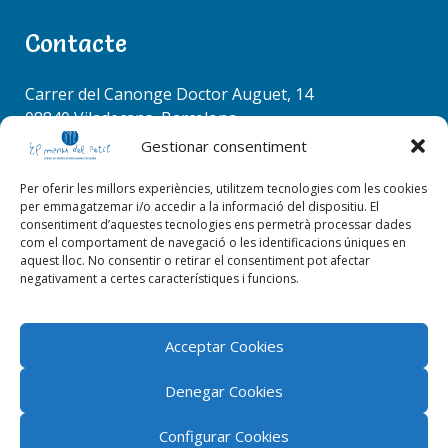
a
Contacte
r
c
RACÓ COORDINADORS
h
Carrer del Canonge Doctor Auguet, 14
f
08840 Viladecans, Barcelona
o
Tel. 936 37 78 50
Gestionar consentiment
r
info@elmenudelpetit.es
:
Per oferir les millors experiències, utilitzem tecnologies com les cookies
per emmagatzemar i/o accedir a la informació del dispositiu. El
consentiment d’aquestes tecnologies ens permetrà processar dades
com el comportament de navegació o les identificacions úniques en
aquest lloc. No consentir o retirar el consentiment pot afectar
negativament a certes característiques i funcions.
EL RACÓ DE LA CUINA
Acceptar Cookies
Denegar Cookies
Configurar Cookies
El menú del petit 2026 © Tots els drets reservats |