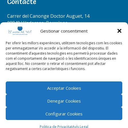
Contacte
r
c
RACÓ COORDINADORS
h
Carrer del Canonge Doctor Auguet, 14
f
08840 Viladecans, Barcelona
o
Tel. 936 37 78 50
Gestionar consentiment
r
info@elmenudelpetit.es
:
Per oferir les millors experiències, utilitzem tecnologies com les cookies
per emmagatzemar i/o accedir a la informació del dispositiu. El
consentiment d’aquestes tecnologies ens permetrà processar dades
com el comportament de navegació o les identificacions úniques en
aquest lloc. No consentir o retirar el consentiment pot afectar
negativament a certes característiques i funcions.
EL RACÓ DE LA CUINA
Acceptar Cookies
Denegar Cookies
Configurar Cookies
El menú del petit 2026 © Tots els drets reservats |
ByStudioWeb
Politica de Privacitat
Avís Legal