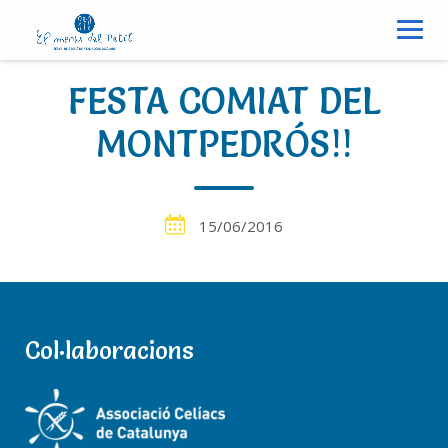
S
k
i
p
FESTA COMIAT DEL
t
o
MONTPEDRÓS!!
c
o
n
15/06/2016
t
e
n
t
Notícies
elmenudelpetit
Col·laboracions
0 Comments
MOLTES GRÀCIES PER TREBALLAR AMB NOSALTRES