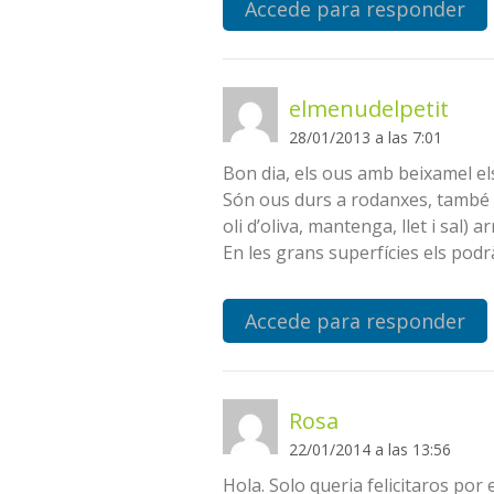
Accede para responder
elmenudelpetit
28/01/2013 a las 7:01
Bon dia, els ous amb beixamel els
Són ous durs a rodanxes, també e
oli d’oliva, mantenga, llet i sal) a
En les grans superfícies els podr
Accede para responder
Rosa
22/01/2014 a las 13:56
Hola. Solo queria felicitaros por 