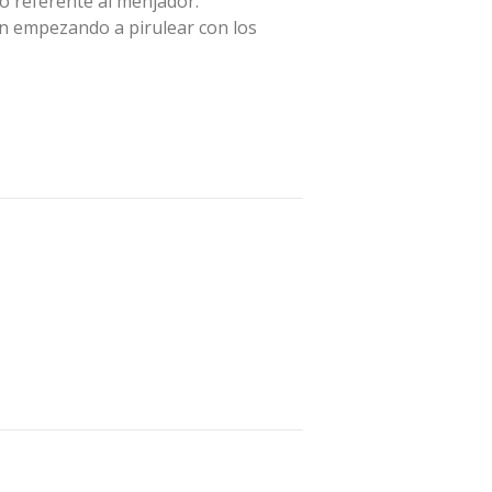
o referente al menjador.
án empezando a pirulear con los