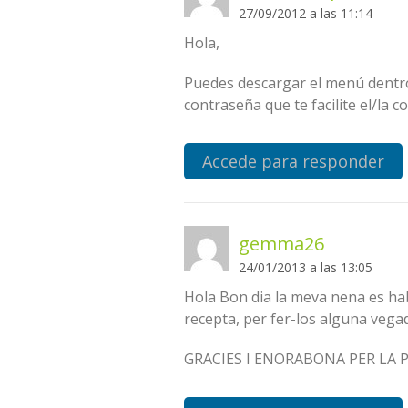
27/09/2012 a las 11:14
Hola,
Puedes descargar el menú dentro d
contraseña que te facilite el/la
Accede para responder
gemma26
24/01/2013 a las 13:05
Hola Bon dia la meva nena es hab
recepta, per fer-los alguna vega
GRACIES I ENORABONA PER LA