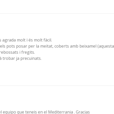
 agrada molt i és molt fàcil.
ls pots posar per la meitat, coberts amb beixamel (aquesta 
rrebossats i fregits.
à trobar ja precuinats.
el equipo que teneis en el Mediterrania . Gracias