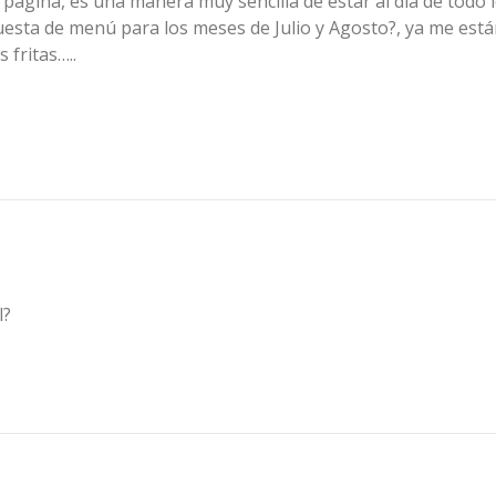
página, es una manera muy sencilla de estar al día de todo l
esta de menú para los meses de Julio y Agosto?, ya me est
 fritas…..
l?