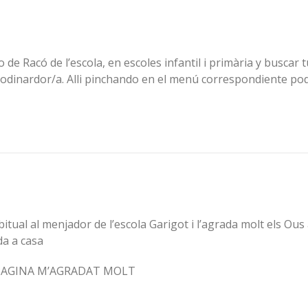
e Racó de l’escola, en escoles infantil i primària y buscar 
 coodinardor/a. Alli pinchando en el menú correspondiente po
itual al menjador de l’escola Garigot i l’agrada molt els Ou
da a casa
 PAGINA M’AGRADAT MOLT