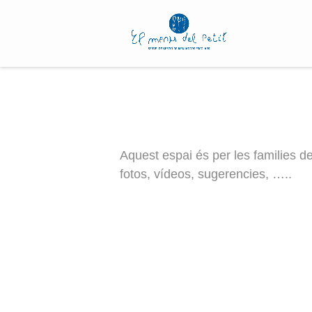
S
k
i
p
t
o
c
o
n
Aquest espai és per les families d
t
fotos, vídeos, sugerencies, …..
e
n
t