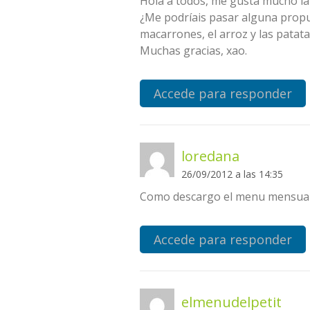
Hola a todos, me gusta mucho la 
¿Me podríais pasar alguna propu
macarrones, el arroz y las patatas
Muchas gracias, xao.
Accede para responder
loredana
26/09/2012 a las 14:35
Como descargo el menu mensua
Accede para responder
elmenudelpetit