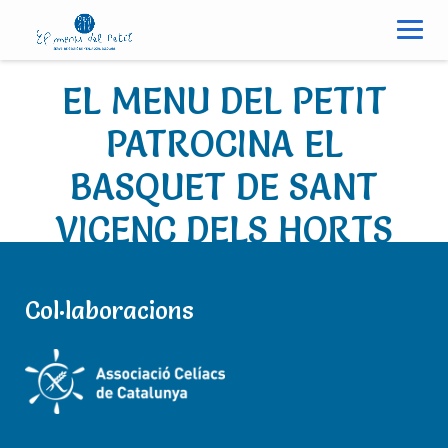
S
k
i
p
EL MENU DEL PETIT
t
o
PATROCINA EL
c
BASQUET DE SANT
o
n
VICENÇ DELS HORTS
t
e
n
t
Col·laboracions
26/11/2018
Notícies
elmenudelpetit
0 Comments