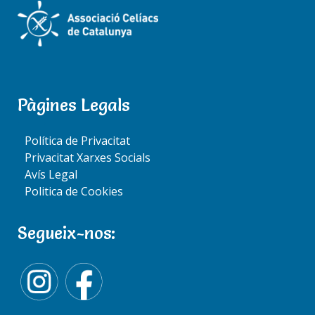
APPC OFFICE
Pàgines Legals
Activitats
Política de Privacitat
Substitucions
Privacitat Xarxes Socials
Hores Extres
Avís Legal
Guia de Benvinguda
Politica de Cookies
Plantilla Octubre 25
Plantilla Novembre 25
Segueix-nos:
Plantilla Desembre 25
Plantilla Gener 26
Plantilla Febrer 26
Plantilla Març 26
Plantilla Abril 26