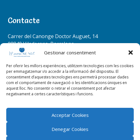
Plantilla Maig 26
Contacte
Carrer del Canonge Doctor Auguet, 14
08840 Viladecans, Barcelona
MEMORIA DE MENJADOR
Tel. 936 37 78 50
Gestionar consentiment
info@elmenudelpetit.es
Per oferir les millors experiències, utilitzem tecnologies com les cookies
per emmagatzemar i/o accedir a la informació del dispositiu. El
consentiment d’aquestes tecnologies ens permetrà processar dades
com el comportament de navegació o les identificacions úniques en
aquest lloc. No consentir o retirar el consentiment pot afectar
negativament a certes característiques i funcions.
Add your thoughts
Lo siento, debes estar
conectado
para publicar un
Acceptar Cookies
comentario.
Denegar Cookies