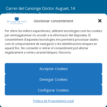
comentario.
Carrer del Canonge Doctor Auguet, 14
08840 Viladecans, Barcelona
Tel. 936 37 78 50
Gestionar consentiment
info@elmenudelpetit.es
Per oferir les millors experiències, utilitzem tecnologies com les cookies
per emmagatzemar i/o accedir a la informació del dispositiu. El
consentiment d’aquestes tecnologies ens permetrà processar dades
com el comportament de navegació o les identificacions úniques en
aquest lloc. No consentir o retirar el consentiment pot afectar
negativament a certes característiques i funcions.
Acceptar Cookies
Denegar Cookies
Configurar Cookies
El menú del petit 2026 © Tots els drets reservats |
ByStudioWeb
Politica de Privacitat
Avís Legal