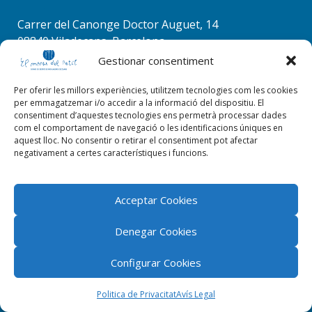
comentario.
Carrer del Canonge Doctor Auguet, 14
08840 Viladecans, Barcelona
Tel. 936 37 78 50
Gestionar consentiment
info@elmenudelpetit.es
Per oferir les millors experiències, utilitzem tecnologies com les cookies
per emmagatzemar i/o accedir a la informació del dispositiu. El
consentiment d’aquestes tecnologies ens permetrà processar dades
com el comportament de navegació o les identificacions úniques en
aquest lloc. No consentir o retirar el consentiment pot afectar
negativament a certes característiques i funcions.
Acceptar Cookies
Denegar Cookies
Configurar Cookies
El menú del petit 2026 © Tots els drets reservats |
ByStudioWeb
Politica de Privacitat
Avís Legal