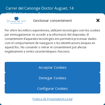
comentario.
Carrer del Canonge Doctor Auguet, 14
08840 Viladecans, Barcelona
Tel. 936 37 78 50
Gestionar consentiment
info@elmenudelpetit.es
Per oferir les millors experiències, utilitzem tecnologies com les cookies
per emmagatzemar i/o accedir a la informació del dispositiu. El
consentiment d’aquestes tecnologies ens permetrà processar dades
com el comportament de navegació o les identificacions úniques en
aquest lloc. No consentir o retirar el consentiment pot afectar
negativament a certes característiques i funcions.
Acceptar Cookies
Denegar Cookies
Configurar Cookies
El menú del petit 2026 © Tots els drets reservats |
ByStudioWeb
Politica de Privacitat
Avís Legal