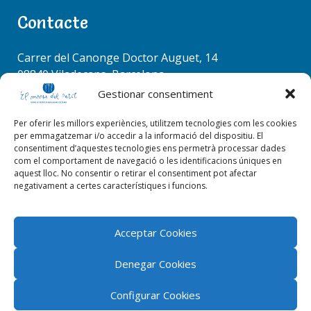
Cornellà
a
Contacte
r
(Dolors
c
Almeda,
RACÓ COORDINADORS
h
Carrer del Canonge Doctor Auguet, 14
Gaudí
f
08840 Viladecans, Barcelona
o
Tel. 936 37 78 50
Mediterrània
Gestionar consentiment
r
info@elmenudelpetit.es
i Abat Oliba),
:
Per oferir les millors experiències, utilitzem tecnologies com les cookies
destinats a la
per emmagatzemar i/o accedir a la informació del dispositiu. El
consentiment d’aquestes tecnologies ens permetrà processar dades
Creu Roja
com el comportament de navegació o les identificacions úniques en
aquest lloc. No consentir o retirar el consentiment pot afectar
Viladecans i
negativament a certes característiques i funcions.
Ajuntament
EL RACÓ DE LA CUINA
de Begues,
Acceptar Cookies
per a cases
Denegar Cookies
d’acollida i
residència
Configurar Cookies
El menú del petit 2026 © Tots els drets reservats |