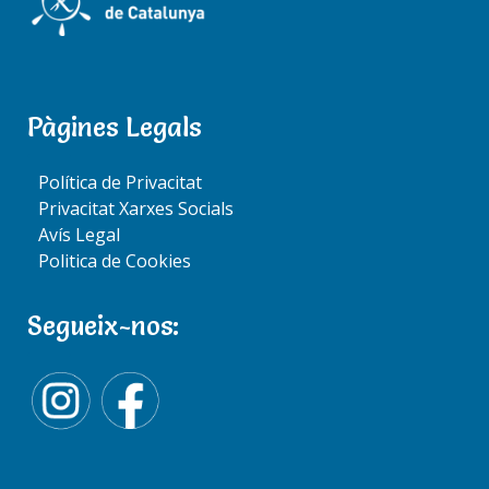
0 Comments
Pàgines Legals
Política de Privacitat
Privacitat Xarxes Socials
P
Avís Legal
o
NOTICIES
Aquests són
s
Politica de Cookies
t
els aliments
n
a
que hem
Segueix-nos:
v
i
donat avui,
BUSCAR
g
procedents
a
t
de les
i
o
S
escoles de
n
e