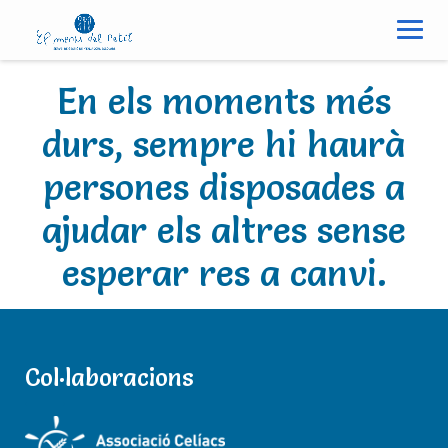
S
k
i
p
En els moments més
t
o
durs, sempre hi haurà
c
persones disposades a
o
n
ajudar els altres sense
t
e
esperar res a canvi.
n
t
30/03/2020
Col·laboracions
Notícies
elmenudelpetit