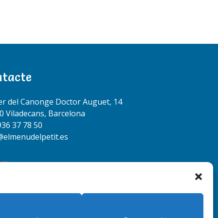
ntacte
er del Canonge Doctor Auguet, 14
0 Viladecans, Barcelona
936 37 78 50
@elmenudelpetit.es