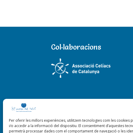
Col·laboracions
Per oferir les millors experiències, utilitzem tecnologies com les cooki
i/o accedir a la informació del dispositiu. El consentiment d’aquestes tec
permetrà processar dades com el comportament de navegació o les ident