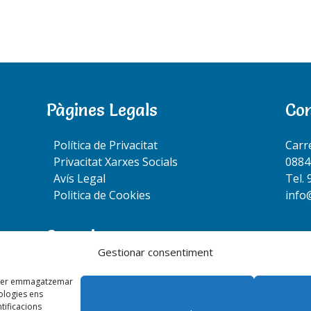
Pàgines Legals
Co
Política de Privacitat
Carr
Privacitat Xarxes Socials
0884
Avís Legal
Tel. 
Politica de Cookies
info
Segueix-nos:
Gestionar consentiment
es per emmagatzemar
nologies ens
ificacions