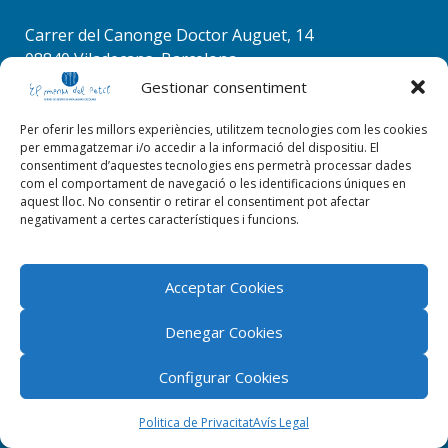
Carrer del Canonge Doctor Auguet, 14
08840 Viladecans, Barcelona
Tel. 936 37 78 50
Gestionar consentiment
info@elmenudelpetit.es
Per oferir les millors experiències, utilitzem tecnologies com les cookies
per emmagatzemar i/o accedir a la informació del dispositiu. El
consentiment d’aquestes tecnologies ens permetrà processar dades
com el comportament de navegació o les identificacions úniques en
aquest lloc. No consentir o retirar el consentiment pot afectar
negativament a certes característiques i funcions.
Acceptar Cookies
Denegar Cookies
Configurar Cookies
El menú del petit 2026 © Tots els drets reservats |
ByStudioWeb
Politica de Privacitat
Avís Legal