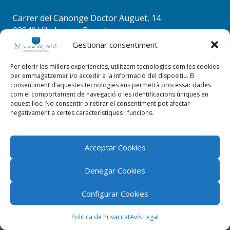
Carrer del Canonge Doctor Auguet, 14
08840 Viladecans, Barcelona
Tel. 936 37 78 50
Gestionar consentiment
info@elmenudelpetit.es
Per oferir les millors experiències, utilitzem tecnologies com les cookies
per emmagatzemar i/o accedir a la informació del dispositiu. El
consentiment d’aquestes tecnologies ens permetrà processar dades
com el comportament de navegació o les identificacions úniques en
aquest lloc. No consentir o retirar el consentiment pot afectar
negativament a certes característiques i funcions.
Acceptar Cookies
Denegar Cookies
Configurar Cookies
El menú del petit 2026 © Tots els drets reservats |
ByStudioWeb
Politica de Privacitat
Avís Legal