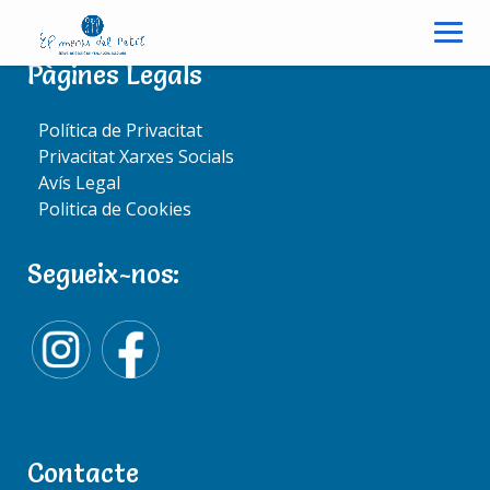
S
k
i
Pàgines Legals
p
DESCOBERTA DELS
t
Política de Privacitat
o
FORMATGES
Privacitat Xarxes Socials
c
Avís Legal
o
Politica de Cookies
n
t
Segueix-nos:
e
n
t
Contacte