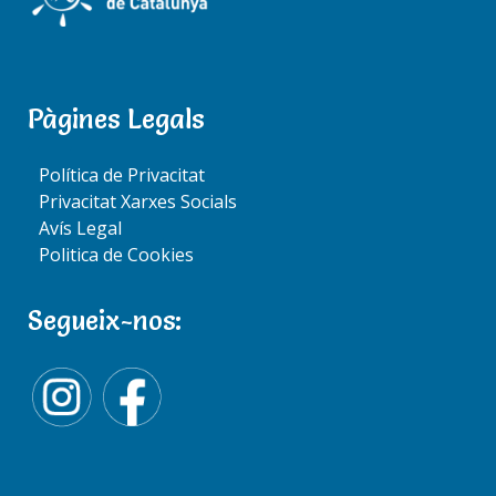
Pàgines Legals
P
Previous
1
…
13
14
15
16
a
Política de Privacitat
g
Privacitat Xarxes Socials
i
17
Next
n
Avís Legal
a
Politica de Cookies
c
i
ó
n
Segueix-nos:
d
e
BUSCAR
e
n
t
r
S
a
e
d
a
a