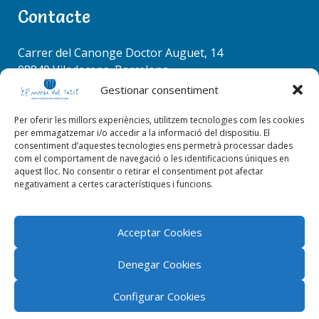
s
r
Contacte
RACÓ COORDINADORS
c
h
Carrer del Canonge Doctor Auguet, 14
f
08840 Viladecans, Barcelona
o
Tel. 936 37 78 50
Gestionar consentiment
r
info@elmenudelpetit.es
:
Per oferir les millors experiències, utilitzem tecnologies com les cookies
per emmagatzemar i/o accedir a la informació del dispositiu. El
consentiment d’aquestes tecnologies ens permetrà processar dades
com el comportament de navegació o les identificacions úniques en
aquest lloc. No consentir o retirar el consentiment pot afectar
EL RACÓ DE LA CUINA
negativament a certes característiques i funcions.
Acceptar Cookies
Denegar Cookies
Configurar Cookies
El menú del petit 2026 © Tots els drets reservats |
ByStudioWeb