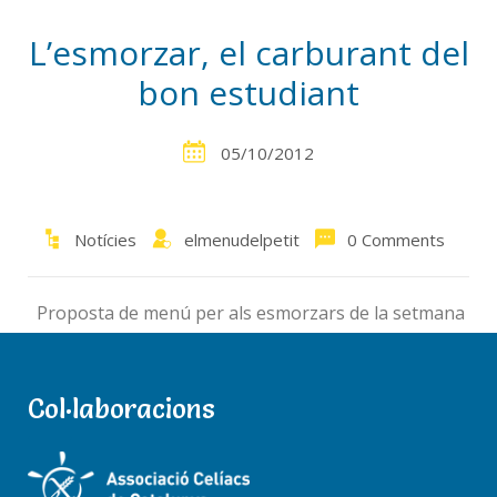
L’esmorzar, el carburant del
bon estudiant
05/10/2012
Notícies
elmenudelpetit
0 Comments
Proposta de menú per als esmorzars de la setmana
A casa A l’escola Dilluns Llet amb torrades i
melmelada Mandarines i fruita seca Dimarts Bol de
iogurt amb daus de poma i musli Entrepà de pernil
Col·laboracions
Dimecres Llet amb
[…]
Read more