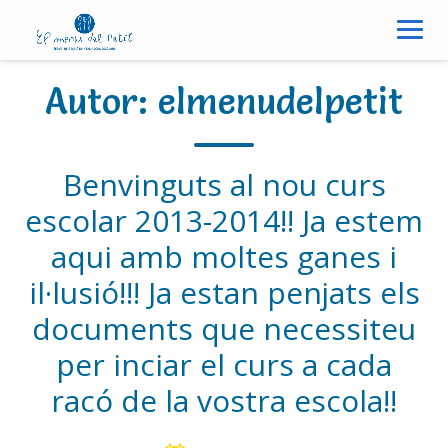
S
k
i
p
Autor:
elmenudelpetit
t
o
c
Benvinguts al nou curs
o
n
escolar 2013-2014!! Ja estem
t
aqui amb moltes ganes i
e
n
il·lusió!!! Ja estan penjats els
t
documents que necessiteu
per inciar el curs a cada
racó de la vostra escola!!